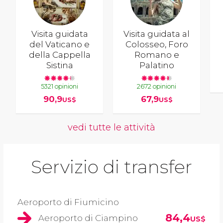
Visita guidata
Visita guidata al
del Vaticano e
Colosseo, Foro
della Cappella
Romano e
Sistina
Palatino
5321 opinioni
2672 opinioni
90,9
67,9
US$
US$
vedi tutte le attività
Servizio di transfer
Aeroporto di Fiumicino
84,4
Aeroporto di Ciampino
US$