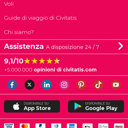
Voli
Guide di viaggio di Civitatis
Chi siamo?
Assistenza
A disposizione 24 / 7
★★★★★
★★★★★
9,1/10
+
5.000.000
opinioni di civitatis.com
DISPONIBILE SU
DISPONIBILE SU
App Store
Google Play