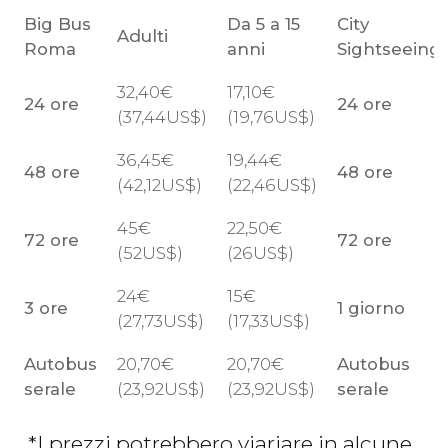
Big Bus
Da 5 a 15
City
Adulti
Roma
anni
Sightseeing
32,40
€
17,10
€
24 ore
24 ore
(37,44
US$
)
(19,76
US$
)
36,45
€
19,44
€
48 ore
48 ore
(42,12
US$
)
(22,46
US$
)
45
€
22,50
€
72 ore
72 ore
(52
US$
)
(26
US$
)
24
€
15
€
3 ore
1 giorno
(27,73
US$
)
(17,33
US$
)
Autobus
20,70
€
20,70
€
Autobus
serale
(23,92
US$
)
(23,92
US$
)
serale
*I prezzi potrebbero viariare in alcune