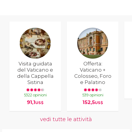
Visita guidata
Offerta:
del Vaticano e
Vaticano +
della Cappella
Colosseo, Foro
Sistina
e Palatino
5322 opinioni
539 opinioni
91,1
152,5
US$
US$
vedi tutte le attività