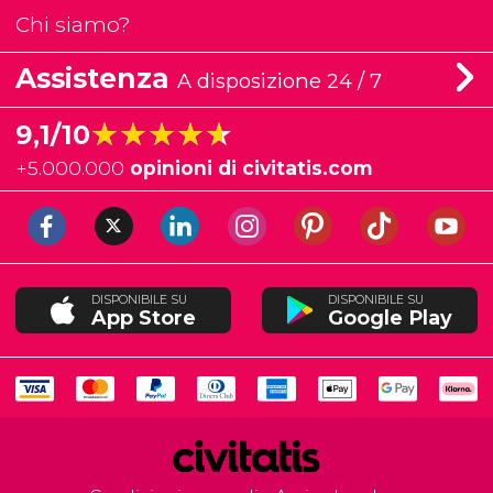
Chi siamo?
Assistenza
A disposizione 24 / 7
★★★★★
★★★★★
9,1/10
+
5.000.000
opinioni di civitatis.com
DISPONIBILE SU
DISPONIBILE SU
App Store
Google Play