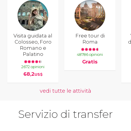
Visita guidata al
Free tour di
Colosseo, Foro
Roma
d
Romano e
Palatino
48786 opinioni
Gratis
2672 opinioni
68,2
US$
vedi tutte le attività
Servizio di transfer