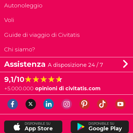
Autonoleggio
Voli
Guide di viaggio di Civitatis
Chi siamo?
Assistenza
A disposizione 24 / 7
★★★★★
★★★★★
9,1/10
+
5.000.000
opinioni di civitatis.com
DISPONIBILE SU
DISPONIBILE SU
App Store
Google Play