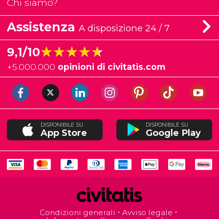
Chi siamo?
Assistenza
A disposizione 24 / 7
★★★★★
★★★★★
9,1/10
+
5.000.000
opinioni di civitatis.com
DISPONIBILE SU
DISPONIBILE SU
App Store
Google Play
Condizioni generali
Avviso legale