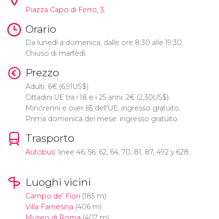
Piazza Capo di Ferro, 3.
Orario
Da lunedì a domenica, dalle ore 8:30 alle 19:30.
Chiuso di martedì.
Prezzo
Adulti: 6
€
(6,91
US$
)
Cittadini UE tra i 18 e i 25 anni: 2
€
(2,30
US$
).
Minorenni e over 65 dell'UE: ingresso gratuito.
Prima domenica del mese: ingresso gratuito
Trasporto
Autobus
: linee 46, 56, 62, 64, 70, 81, 87, 492 y 628..
Luoghi vicini
Campo de' Fiori
(185 m)
Villa Farnesina
(406 m)
Museo di Roma
(407 m)