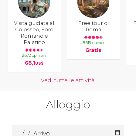
Visita guidata al
Free tour di
F
Colosseo, Foro
Roma
Romano e
Palatino
48619 opinioni
Gratis
2672 opinioni
68,1
US$
vedi tutte le attività
Alloggio
Arrivo