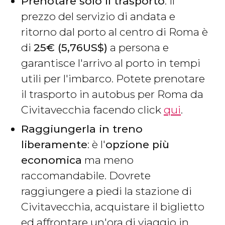
Prenotare solo il trasporto
: il
prezzo del servizio di andata e
ritorno dal porto al centro di Roma è
di
2
5
€
(5,76
US$
)
a persona e
garantisce l'arrivo al porto in tempi
utili per l'imbarco. Potete prenotare
il trasporto in autobus per Roma da
Civitavecchia facendo click
qui
.
Raggiungerla in treno
liberamente
: è l'
opzione più
economica
ma meno
raccomandabile. Dovrete
raggiungere a piedi la stazione di
Civitavecchia, acquistare il biglietto
ed affrontare un'ora di viaggio in